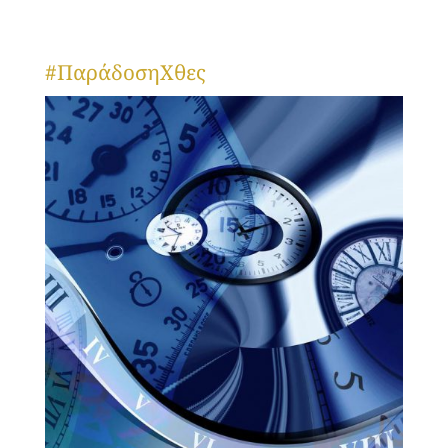
#ΠαράδοσηΧθες