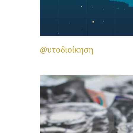
@υτοδιοίκηση